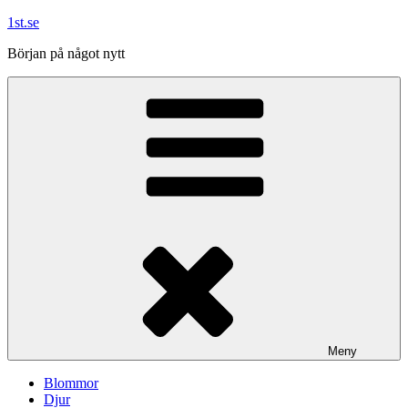
Hoppa
1st.se
till
Början på något nytt
innehåll
Meny
Blommor
Djur