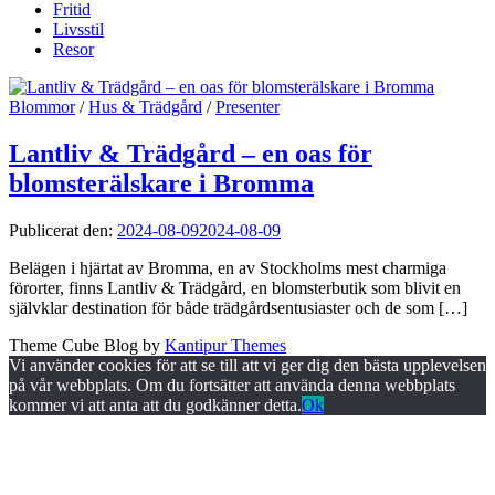
Fritid
Livsstil
Resor
Blommor
/
Hus & Trädgård
/
Presenter
Lantliv & Trädgård – en oas för
blomsterälskare i Bromma
Publicerat den:
2024-08-09
2024-08-09
Belägen i hjärtat av Bromma, en av Stockholms mest charmiga
förorter, finns Lantliv & Trädgård, en blomsterbutik som blivit en
självklar destination för både trädgårdsentusiaster och de som […]
Theme Cube Blog by
Kantipur Themes
Vi använder cookies för att se till att vi ger dig den bästa upplevelsen
på vår webbplats. Om du fortsätter att använda denna webbplats
kommer vi att anta att du godkänner detta.
Ok